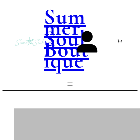
Sum
Mer
Soul
Bout
Ique