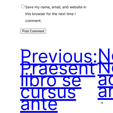
Save my name, email, and website in
this browser for the next time I
comment.
N
Previous:
←
N
Praesent
a
libro se
a
cursus
ante
→