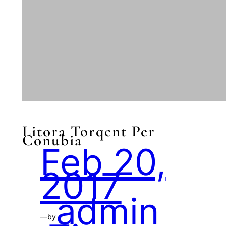
Litora Torqent Per
Conubia
Feb 20,
2017
admin
—
by