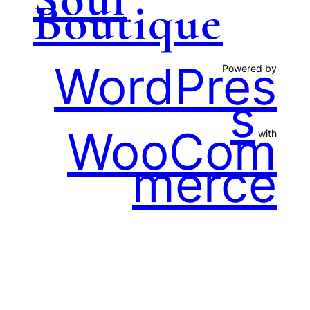
Boutique
WordPres
Powered by
s
WooCom
with
merce